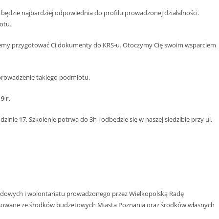
będzie najbardziej odpowiednia do profilu prowadzonej działalności.
otu.
żemy przygotować Ci dokumenty do KRS-u. Otoczymy Cię swoim wsparciem
 prowadzenie takiego podmiotu.
9 r.
nie 17. Szkolenie potrwa do 3h i odbędzie się w naszej siedzibie przy ul.
ządowych i wolontariatu prowadzonego przez Wielkopolską Radę
nsowane ze środków budżetowych Miasta Poznania oraz środków własnych