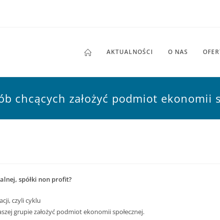
AKTUALNOŚCI
O NAS
OFER
sób chcących założyć podmiot ekonomii 
alnej, spółki non profit?
cji
, czyli cyklu
szej grupie założyć podmiot ekonomii społecznej.