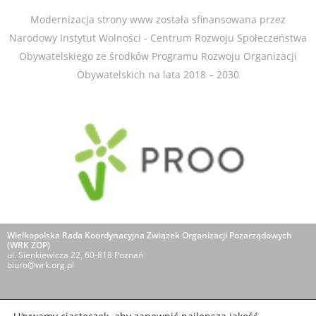
Modernizacja strony www została sfinansowana przez
Narodowy Instytut Wolności - Centrum Rozwoju Społeczeństwa
Obywatelskiego ze środków Programu Rozwoju Organizacji
Obywatelskich na lata 2018 – 2030​
Wielkopolska Rada Koordynacyjna Związek Organizacji Pozarządowych
(WRK ZOP)
ul. Sienkiewicza 22, 60-818 Poznań
biuro@wrk.org.pl
O NAS
POLITYKA PRYWATNOŚCI