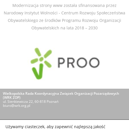
Modernizacja strony www została sfinansowana przez
Narodowy Instytut Wolności - Centrum Rozwoju Społeczeństwa
Obywatelskiego ze środków Programu Rozwoju Organizacji
Obywatelskich na lata 2018 – 2030​
Wielkopolska Rada Koordynacyjna Związek Organizacji Pozarządowych
(WRK ZOP)
ul. Sienkiewicza 22, 60-818 Poznań
biuro@wrk.org.pl
O NAS
POLITYKA PRYWATNOŚCI
Używamy ciasteczek, aby zapewnić najlepszą jakość