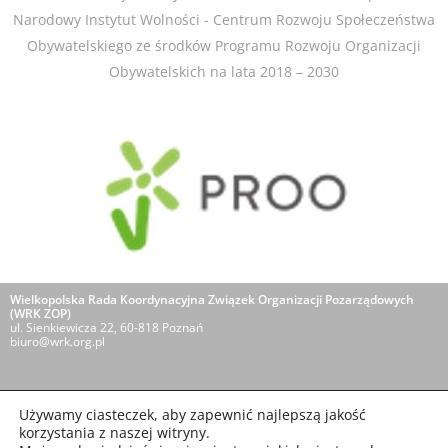
Narodowy Instytut Wolności - Centrum Rozwoju Społeczeństwa
Obywatelskiego ze środków Programu Rozwoju Organizacji
Obywatelskich na lata 2018 – 2030​
Wielkopolska Rada Koordynacyjna Związek Organizacji Pozarządowych
(WRK ZOP)
ul. Sienkiewicza 22, 60-818 Poznań
biuro@wrk.org.pl
O NAS
POLITYKA PRYWATNOŚCI
Używamy ciasteczek, aby zapewnić najlepszą jakość
korzystania z naszej witryny.