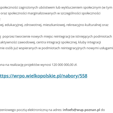
i społeczności zagrożonych ubóstwem lub wykluczeniem społecznym (w tym
 oraz społeczności marginalizowanych w szczególności społeczności
:
j, edukacyjnej, zdrowotnej, mieszkaniowej, rekreacyjno-kulturalnej oraz
j poprzez tworzenie nowych miejsc reintegracji (w istniejących podmiotach
y aktywności zawodowej, centra integracji społecznej, kluby integracji
e osób już wspieranych w podmiotach reintegracyjnych nowymi usługami
na realizację projektów wynosi 120 000 000,00 zł.
ttps://wrpo.wielkopolskie.pl/nabory/558
szeniowego pocztą elektroniczną na adres:
infoefs@wup.poznan.pl
do