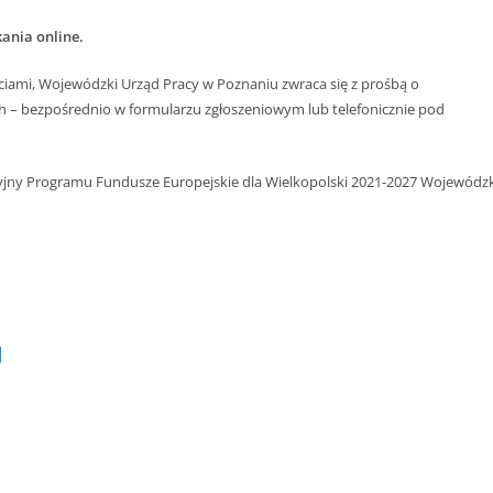
ania online.
iami, Wojewódzki Urząd Pracy w Poznaniu zwraca się z prośbą o
h – bezpośrednio w formularzu zgłoszeniowym lub telefonicznie pod
cyjny Programu Fundusze Europejskie dla Wielkopolski 2021-2027 Wojewódzk
J