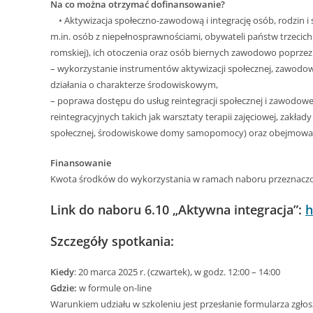
Na co można otrzymać dofinansowanie?
• Aktywizacja społeczno-zawodową i integrację osób, rodzin 
m.in. osób z niepełnosprawnościami, obywateli państw trzecich
romskiej), ich otoczenia oraz osób biernych zawodowo poprzez
– wykorzystanie instrumentów aktywizacji społecznej, zawodowe
działania o charakterze środowiskowym,
– poprawa dostępu do usług reintegracji społecznej i zawodowe
reintegracyjnych takich jak warsztaty terapii zajęciowej, zakład
społecznej, środowiskowe domy samopomocy) oraz obejmowani
Finansowanie
Kwota środków do wykorzystania w ramach naboru przeznaczona 
Link do naboru 6.10 „Aktywna integracja”:
h
Szczegóły spotkania:
Kiedy
: 20 marca 2025 r. (czwartek), w godz. 12:00 – 14:00
Gdzie:
w formule on-line
Warunkiem udziału w szkoleniu jest przesłanie formularza zgło